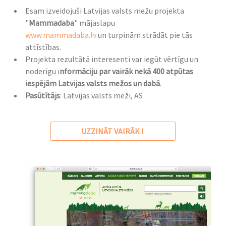
Esam izveidojuši Latvijas valsts mežu projekta
"
Mammadaba
" mājaslapu
www.mammadaba.lv
un turpinām strādāt pie tās
attīstības.
Projekta rezultātā interesenti var iegūt vērtīgu un
noderīgu i
nformāciju par vairāk nekā 400 atpūtas
iespējām Latvijas valsts mežos un dabā
.
Pasūtītājs
: Latvijas valsts meži, AS
UZZINĀT VAIRĀK !