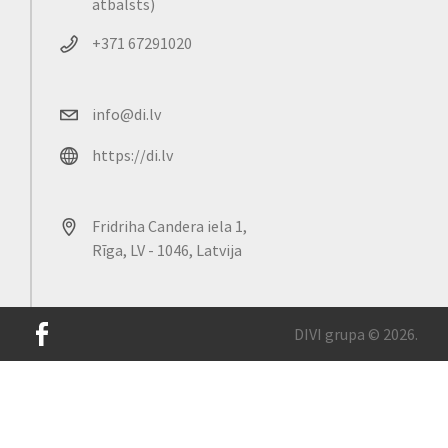
atbalsts)
+371 67291020
info@di.lv
https://di.lv
Fridriha Candera iela 1,
Rīga, LV - 1046, Latvija
DIVI grupa © 2026.