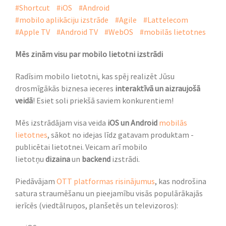
#Shortcut
#iOS
#Android
#mobilo aplikāciju izstrāde
#Agile
#Lattelecom
#Apple TV
#Android TV
#WebOS
#mobilās lietotnes
Mēs zinām visu par mobilo lietotni izstrādi
Radīsim mobilo lietotni, kas spēj realizēt Jūsu
drosmīgākās biznesa ieceres
interaktīvā un aizraujošā
veidā
! Esiet soli priekšā saviem konkurentiem!
Mēs izstrādājam visa veida
iOS un Android
mobilās
lietotnes
,
sākot no idejas līdz gatavam produktam -
publicētai lietotnei. Veicam arī mobilo
lietotņu
dizaina
un
backend
izstrādi.
Piedāvājam
OTT platformas risinājumus
, kas nodrošina
satura straumēšanu un pieejamību visās populārākajās
ierīcēs (viedtālruņos, planšetēs un televizoros):