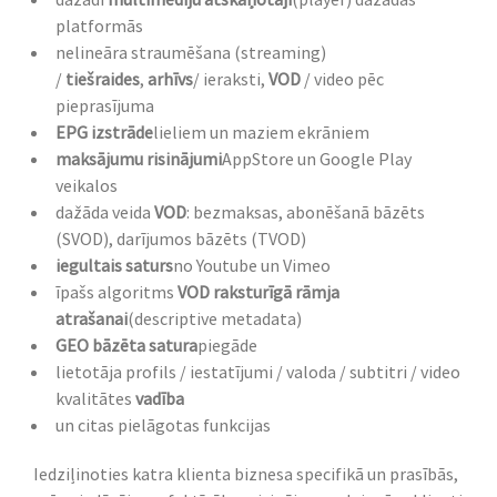
platformās
nelineāra straumēšana (streaming)
/
tiešraides
,
arhīvs
/ ieraksti,
VOD
/ video pēc
pieprasījuma
EPG izstrāde
lieliem un maziem ekrāniem
maksājumu risinājumi
AppStore un Google Play
veikalos
dažāda veida
VOD
: bezmaksas, abonēšanā bāzēts
(SVOD), darījumos bāzēts (TVOD)
iegultais saturs
no Youtube un Vimeo
īpašs algoritms
VOD raksturīgā rāmja
atrašanai
(descriptive metadata)
GEO bāzēta satura
piegāde
lietotāja profils / iestatījumi / valoda / subtitri / video
kvalitātes
vadība
un citas pielāgotas funkcijas
Iedziļinoties katra klienta biznesa specifikā un prasībās,