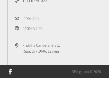
+371 67291020
info@di.lv
https://di.lv
Fridriha Candera iela 1,
Rīga, LV - 1046, Latvija
DIVI grupa © 2026.