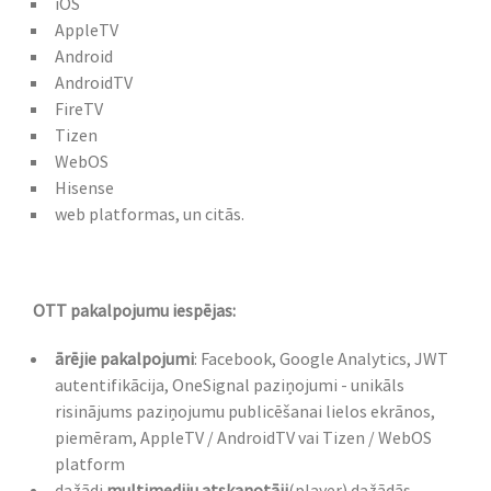
iOS
AppleTV
Android
AndroidTV
FireTV
Tizen
WebOS
Hisense
web platformas, un citās.
OTT pakalpojumu iespējas:
ārējie pakalpojumi
: Facebook, Google Analytics, JWT
autentifikācija, OneSignal paziņojumi - unikāls
risinājums paziņojumu publicēšanai lielos ekrānos,
piemēram, AppleTV / AndroidTV vai Tizen / WebOS
platform
dažādi
multimediju atskaņotāji
(player) dažādās