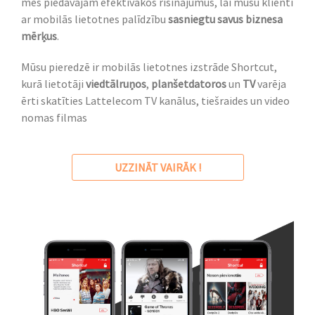
mēs piedāvājam efektīvākos risinājumus, lai mūsu klienti
ar mobilās lietotnes palīdzību
sasniegtu savus biznesa
mērķus
.
Mūsu pieredzē ir mobilās lietotnes izstrāde Shortcut,
kurā lietotāji
viedtālruņos
,
planšetdatoros
un
TV
varēja
ērti skatīties Lattelecom TV kanālus, tiešraides un video
nomas filmas
UZZINĀT VAIRĀK !