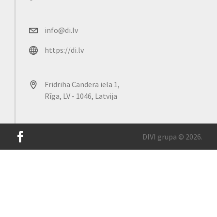
info@di.lv
https://di.lv
Fridriha Candera iela 1,
Rīga, LV - 1046, Latvija
DIVI grupa © 2026.
Mūsu lapā tiek izmantotas sīkdatnes, lai uzlabotu vietnes